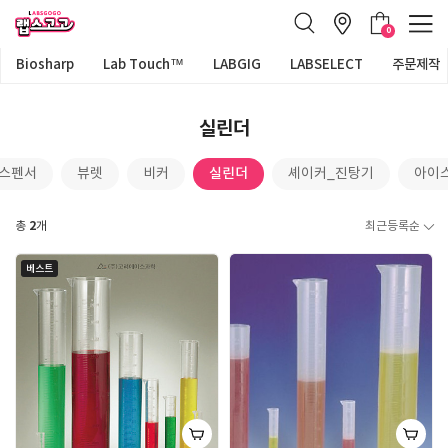
0
Biosharp
Lab Touch™
LABGIG
LABSELECT
주문제작
실린더
실린더
디스펜서
뷰렛
비커
셰이커_진탕기
아이
2
총
개
최근등록순
베스트