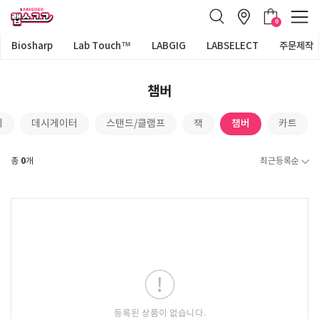
0
Biosharp
Lab Touch™
LABGIG
LABSELECT
주문제작
챔버
챔버
기
데시게이터
스탠드/클램프
잭
카트
0
총
개
최근등록순
등록된 상품이 없습니다.