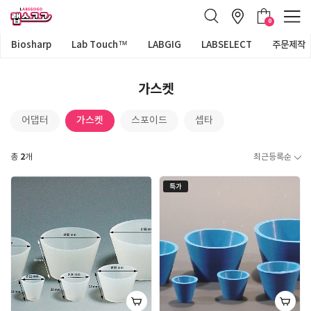
0
Biosharp
Lab Touch™
LABGIG
LABSELECT
주문제작
가스켓
가스켓
어댑터
스포이드
셉타
2
총
개
최근등록순
특가